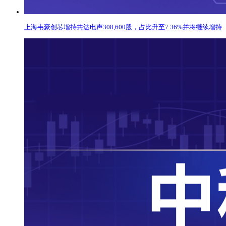
上海韦豪创芯增持共达电声308,600股，占比升至7.36%并将继续增持