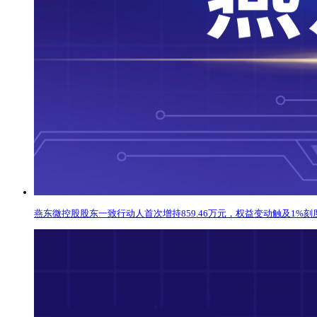
燕东微控股股东一致行动人首次增持859.46万元，权益变动触及1%刻