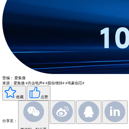
责编：
爱集微
来源：爱集微
#共达电声#
#股份增持#
#韦豪创芯#
收藏
点赞
分享至：