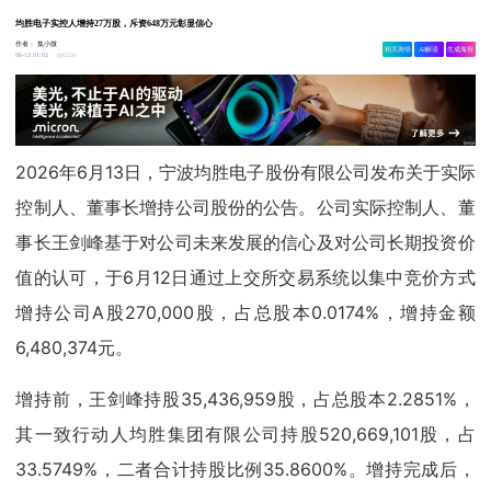
均胜电子实控人增持27万股，斥资648万元彰显信心
作者：
集小微
相关舆情
AI解读
生成海报
6250
06-13 01:02
2026年6月13日，宁波均胜电子股份有限公司发布关于实际
控制人、董事长增持公司股份的公告。公司实际控制人、董
事长王剑峰基于对公司未来发展的信心及对公司长期投资价
值的认可，于6月12日通过上交所交易系统以集中竞价方式
增持公司A股270,000股，占总股本0.0174%，增持金额
6,480,374元。
增持前，王剑峰持股35,436,959股，占总股本2.2851%，
其一致行动人均胜集团有限公司持股520,669,101股，占
33.5749%，二者合计持股比例35.8600%。增持完成后，