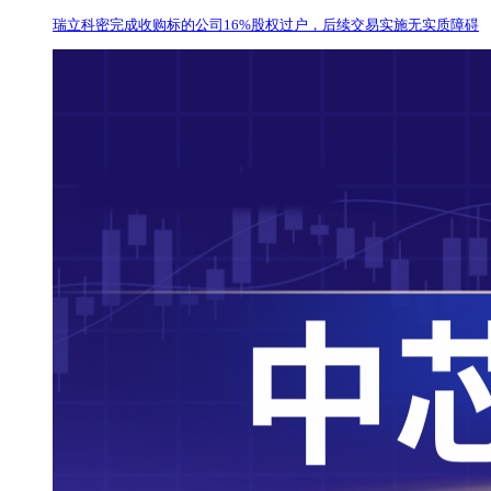
瑞立科密完成收购标的公司16%股权过户，后续交易实施无实质障碍