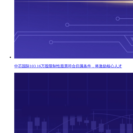
中芯国际103.16万股限制性股票符合归属条件，将激励核心人才