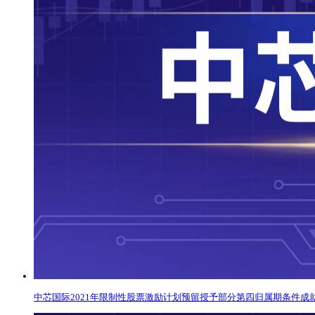
中芯国际2021年限制性股票激励计划预留授予部分第四归属期条件成就，1