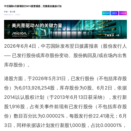
中芯国际6月新增发行6074股普通股，完善股份激励计划
作者：
集小微
相关舆情
AI解读
生成海报
8889
06-05 02:11
2026年6月4日，中芯国际发布翌日披露报表（股份发行人
── 已发行股份或库存股份变动、股份购回及/或在场内出售
库存股份）。
港股方面，于2026年5月31日，已发行股份（不包括库存股
份）为6,013,926,254股，库存股份为0股。6月2日，依据
2014以认股权计划（于2013年6月13日获采纳），发行新
股1,916股，占有关事件前现有已发行股份（不包括库存股
份）数目百分比为0.00002%，每股发行价22.41港元；6月
3日，同样依据该计划发行新股1,000股，占比0.00001%，