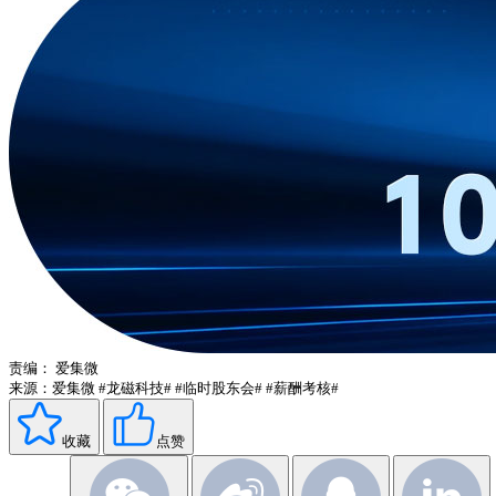
责编：
爱集微
来源：爱集微
#龙磁科技#
#临时股东会#
#薪酬考核#
收藏
点赞