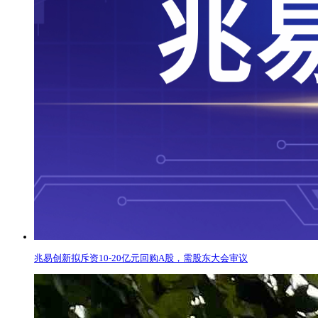
兆易创新拟斥资10-20亿元回购A股，需股东大会审议