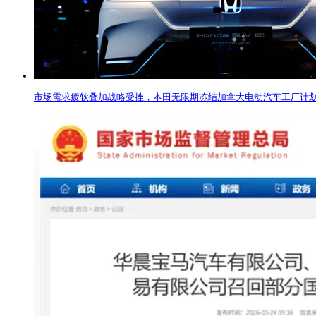
市场需求疲软叠加战略受挫，本田无限期冻结加拿大电动汽车工厂计