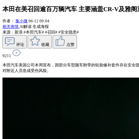
本田在美召回逾百万辆汽车 主要涵盖CR-V及雅
作者：
集小微
06-12 09:04
相关舆情
AI解读
生成海报
来源：新浪
#本田汽车#
#召回#
#安全隐患#
评论
收藏
点赞
9211
本田汽车美国公司本周宣布，因部分车型随车附带的轮胎修补套件存在安全隐
对附近人员造成受伤风险。