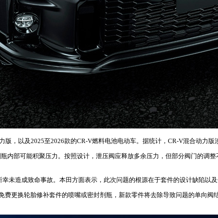
力版，以及2025至2026款的CR-V燃料电池电动车。据统计，CR-V混合动力版
剂瓶内部可能积聚压力。按照设计，泄压阀应释放多余压力，但部分阀门的调整
，所幸未造成致命事故。本田方面表示，此次问题的根源在于套件的设计缺陷以
主免费更换轮胎修补套件的喷嘴或密封剂瓶，新款零件将去除导致问题的单向阀