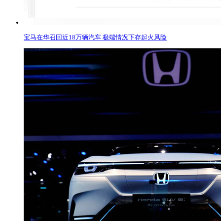
宝马在华召回近18万辆汽车 极端情况下存起火风险