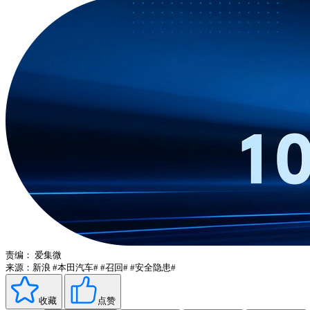
责编：
爱集微
来源：新浪
#本田汽车#
#召回#
#安全隐患#
收藏
点赞