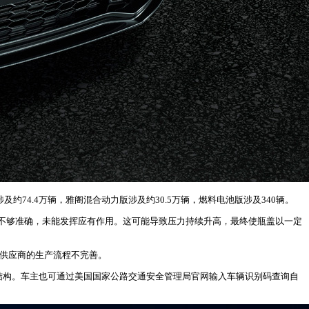
涉及约74.4万辆，雅阁混合动力版涉及约30.5万辆，燃料电池版涉及340辆。
不够准确，未能发挥应有作用。这可能导致压力持续升高，最终使瓶盖以一定
及供应商的生产流程不完善。
结构。车主也可通过美国国家公路交通安全管理局官网输入车辆识别码查询自