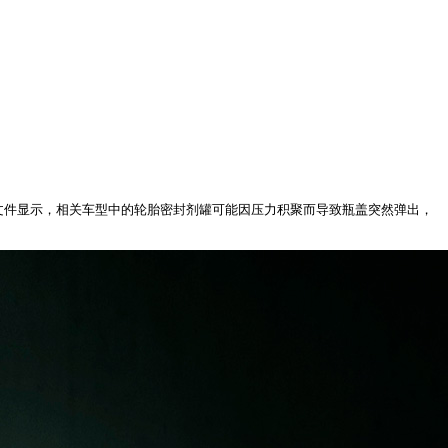
文件显示，相关车型中的轮胎密封剂罐可能因压力积聚而导致瓶盖突然弹出，