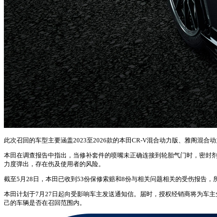
此次召回的车型主要涵盖2023至2026款的本田CR-V混合动力版、雅阁混合动
本田在调查报告中指出，当修补套件的喷嘴未正确连接到轮胎气门时，密封
力度弹出，存在伤及使用者的风险。
截至5月28日，本田已收到53份保修索赔和8份与相关问题相关的受伤报告
本田计划于7月27日起向受影响车主发送通知信。届时，授权经销商将为车
己的车辆是否在召回范围内。