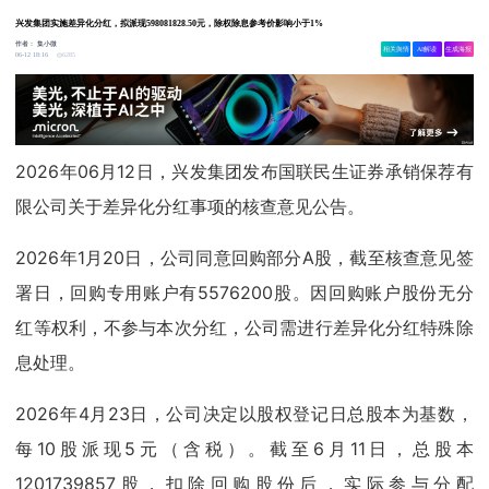
兴发集团实施差异化分红，拟派现598081828.50元，除权除息参考价影响小于1%
作者：
集小微
相关舆情
AI解读
生成海报
6285
06-12 18:16
2026年06月12日，兴发集团发布国联民生证券承销保荐有
限公司关于差异化分红事项的核查意见公告。
2026年1月20日，公司同意回购部分A股，截至核查意见签
署日，回购专用账户有5576200股。因回购账户股份无分
红等权利，不参与本次分红，公司需进行差异化分红特殊除
息处理。
2026年4月23日，公司决定以股权登记日总股本为基数，
每10股派现5元（含税）。截至6月11日，总股本
1201739857股，扣除回购股份后，实际参与分配