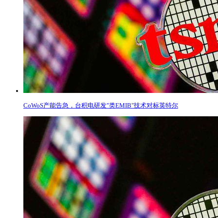
CoWoS产能告急，台积电研发"类EMIB"技术对标英特尔