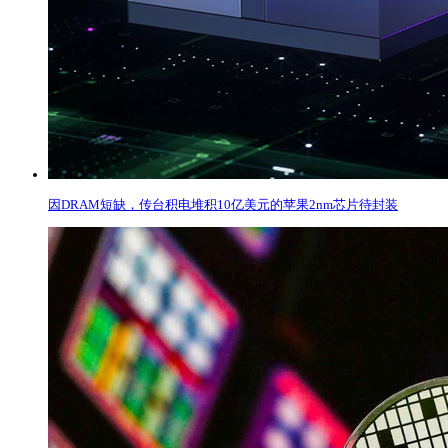
因DRAM短缺，传台积电堆积10亿美元的苹果2nm芯片待封装