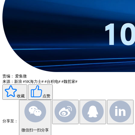
责编：
爱集微
来源：新浪
#SK海力士#
#台积电#
#魏哲家#
收藏
点赞
分享至：
微信扫一扫分享