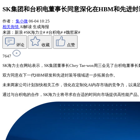
SK集团和台积电董事长同意深化在HBM和先进
作者：
集小微
06-04 10:25
相关舆情
AI解读
生成海报
来源：新浪
#SK海力士#
#台积电#
#魏哲家#
评论
收藏
点赞
7647
SK海力士在网站表示，SK集团董事长Chey Tae-won周三会见了台积
双方同意在下一代HBM研发和先进封装等领域进一步拓展合作。
未来两家公司计划加快相关工作，强化在定制化AI内存市场的竞争力，以满
通过与台积电的合作，SK海力士将寻求在合适的时间向市场提供高性能产品