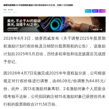
德赛西威调整2025年股票期权激励计划行权价格至84.85元/份，注销11.56万份期权
作者：
集小微
相关舆情
AI解读
生成海报
1.4w
06-03 22:30
2026年6月3日，德赛西威发布《关于调整2025年股票期
权激励计划行权价格及注销部分股票期权的公告》。该激励
计划自2025年5月启动，历经多轮审批和信息披露后完成授
予登记。
因2026年4月7日实施完成2025年年度权益分派，公司根据
规定对行权价格进行调整，由86.09元/份调整为84.85元/
份。此外，因13名激励对象离职、2名激励对象个人层面业
绩考核不达标，公司拟回购注销15名激励对象已获授但尚未
行权的股票期权合计11.56万份。