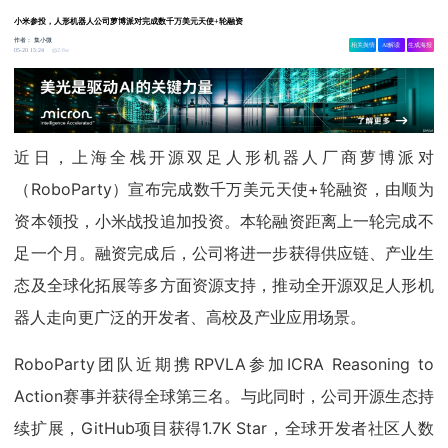
小米参投，人形机器人公司萝博派对完成数千万美元天使+轮融资
作者：
集小微
相关舆情
AI解读
生成海报
2.6w
05-20 15:24
近日，上海全栈开源双足人形机器人厂商萝博派对
（RoboParty）宣布完成数千万美元天使+轮融资，由顺为
资本领投，小米战投追加投资。本轮融资距离上一轮完成不
足一个月。融资完成后，公司将进一步获得供应链、产业生
态及全球化拓展等多方面资源支持，推动全开源双足人形机
器人走向更广泛的开发者、高校及产业应用场景。
RoboParty团队近期携RPVLA参加ICRA Reasoning to
Action赛事并获得全球第三名。与此同时，公司开源生态持
续扩展，GitHub项目获得1.7K Star，全球开发者社区人数