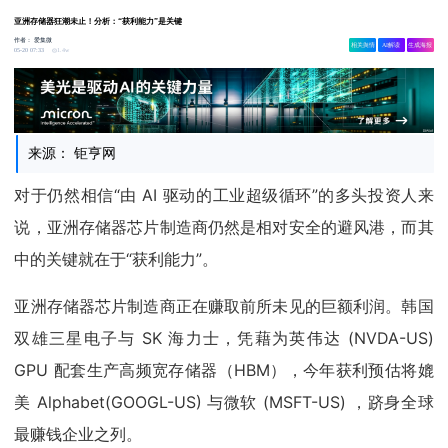
亚洲存储器狂潮未止！分析：“获利能力”是关键
作者：
爱集微
相关舆情
AI解读
生成海报
1.4w
05-20 07:33
来源： 钜亨网
对于仍然相信“由 AI 驱动的工业超级循环”的多头投资人来
说，亚洲存储器芯片制造商仍然是相对安全的避风港，而其
中的关键就在于“获利能力”。
亚洲存储器芯片制造商正在赚取前所未见的巨额利润。韩国
双雄三星电子与 SK 海力士，凭藉为英伟达 (NVDA-US)
GPU 配套生产高频宽存储器（HBM），今年获利预估将媲
美 Alphabet(GOOGL-US) 与微软 (MSFT-US) ，跻身全球
最赚钱企业之列。