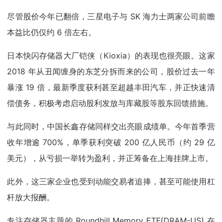
尽管股价今年已翻倍，三星电子与 SK 海力士两家公司前瞻
本益比仍仅约 6 倍左右。
日本快闪存储器大厂铠侠（Kioxia）的表现也很亮眼。这家
2018 年从丑闻缠身的东芝分拆而来的公司，股价过去一年
暴涨 19 倍，最新季度获利甚至超越丰田汽车，并正快速清
偿债务，积极考虑启动股利发放与库藏股等股东回馈措施。
与此同时，中国长鑫存储同样交出亮眼成绩单。今年首季营
收年增逾 700%，单季获利突破 200 亿人民币（约 29 亿
美元），从亏损一举转为盈利，并正筹备在上海挂牌上市。
此外，这三家企业也受到动能交易者追捧，甚至可能使用杠
杆放大报酬。
专注存储器主题的 Roundhill Memory ETF(DRAM-US) 在