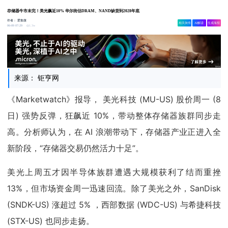
存储器牛市未完！美光飙近10% 华尔街估DRAM、NAND缺货到2028年底
作者：
爱集微
相关舆情
AI解读
生成海报
1.3w
06-09 07:29
来源： 钜亨网
《Marketwatch》报导， 美光科技 (MU-US) 股价周一 (8
日) 强势反弹，狂飙近 10%，带动整体存储器族群同步走
高。分析师认为，在 AI 浪潮带动下，存储器产业正进入全
新阶段，“存储器交易仍然活力十足”。
美光上周五才因半导体族群遭遇大规模获利了结而重挫
13%，但市场资金周一迅速回流。除了美光之外，SanDisk
(SNDK-US) 涨超过 5% ，西部数据 (WDC-US) 与希捷科技
(STX-US) 也同步走扬。