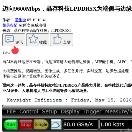
迈向9600Mbps，晶存科技LPDDR5X为端侧与
作者：
爱集微
05-19 10:41
相关舆情
AI解读
生成海报
来源：晶存科技
#晶存科技#
#LPDDR5X#
评论
收藏
点赞
1.8w
当AI不再只运行在云端，而是加速进入端侧与边缘侧，AI智能手机、AI 
大模型推理、视频增强、图像生成、多任务并行、实时交互、边缘数据处理…
体验与边缘侧计算效率的关键环节。
面向这一趋势，晶存科技持续推进LPDDR5X产品能力升级。在持续迭代升级中
业AI设备、人形机器人与工业终端等多元智能场景。