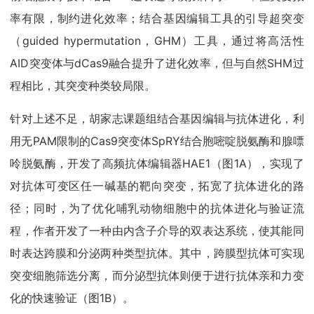
率有限，制约进化效率；结合基因编辑工具的引导超突变
（guided hypermutation，GHM）工具，通过将高活性
AID突变体与dCas9融合提升了进化效率，但与自然SHM过
程相比，其突变种类较局限。
针对上述不足，胡家志课题组结合基因编辑与抗体进化，利
用无PAM限制的Cas9突变体SpRY结合胞嘧啶脱氨酶和腺嘌
呤脱氨酶，开发了高频抗体编辑器HAE1（图1A），实现了
对抗体可变区任一碱基的靶向突变，拓宽了抗体进化的路
径；同时，为了优化哺乳动物细胞中的抗体进化与验证流
程，作者开发了一种由内含子介导的双表达系统，使其能同
时表达跨膜和分泌两种类型抗体。其中，跨膜型抗体可实现
突变细胞筛选分离，而分泌型抗体则便于进行抗体亲和力变
化的快速验证（图1B）。