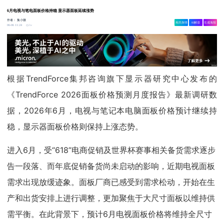
6月电视与笔电面板价格持稳 显示器面板延续涨势
作者：
集小微
相关舆情
AI解读
生成海报
2w
06-06 11:24
根据TrendForce集邦咨询旗下显示器研究中心发布的
《TrendForce 2026面板价格预测月度报告》最新调研数
据，2026年6月，电视与笔记本电脑面板价格预计继续持
稳，显示器面板价格则保持上涨态势。
进入6月，受“618”电商促销及世界杯赛事相关备货需求逐步
告一段落、而年底促销备货尚未启动的影响，近期电视面板
需求出现放缓迹象。面板厂商已感受到需求松动，开始在生
产和出货安排上进行调整，更加聚焦于大尺寸面板以维持供
需平衡。在此背景下，预计6月电视面板价格将维持全尺寸