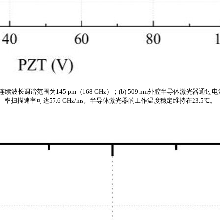
续波长调谐范围为145 pm（168 GHz）；(b) 509 nm外腔半导体激光器通
率扫描速率可达57.6 GHz/ms。半导体激光器的工作温度稳定维持在23.5℃。