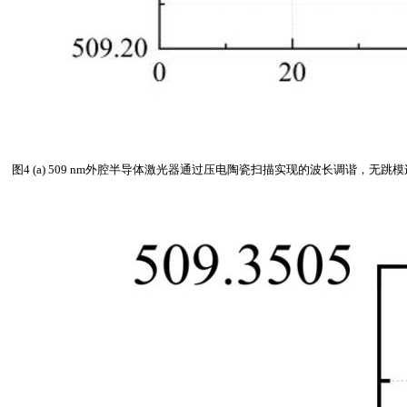
图4 (a) 509 nm外腔半导体激光器通过压电陶瓷扫描实现的波长调谐，无跳模连