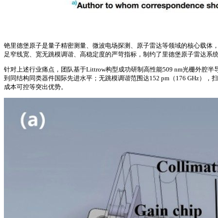
铯里德堡原子是量子精密测量、微波电场探测、原子雷达等领域的核心载体，
足窄线宽、宽无跳模调谐、高稳定度的严苛指标，制约了里德堡原子雷达系
针对上述行业痛点，团队基于Littrow构型成功研制高性能509 nm光栅外腔
到同结构同类器件国际先进水平；无跳模调谐范围达152 pm（176 GHz），扫
成本可控等突出优势。