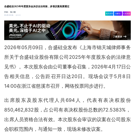
合盛硅业2025年年度股东会决议合法有效，多项议案高票通过
作者：
集小微
相关舆情
AI解读
生成海报
5241
05-09 03:06
2026年05月09日，合盛硅业发布《上海市锦天城律师事务
所关于合盛硅业股份有限公司2025年年度股东会的法律意
见书》。本次股东会由公司董事会召集，2026年4月17日公
告相关信息，公告距召开日达20日。现场会议于5月8日
14:00在浙江省慈溪市召开，网络投票同步进行。
出席股东及股东代理人共694人，代表有表决权股份
850,462,832股，占公司有表决权股份总数的72.5383%，
出席人员资格合法有效。本次股东会审议的议案在公司股东
会职权范围内，与通知一致，现场未修改议案。