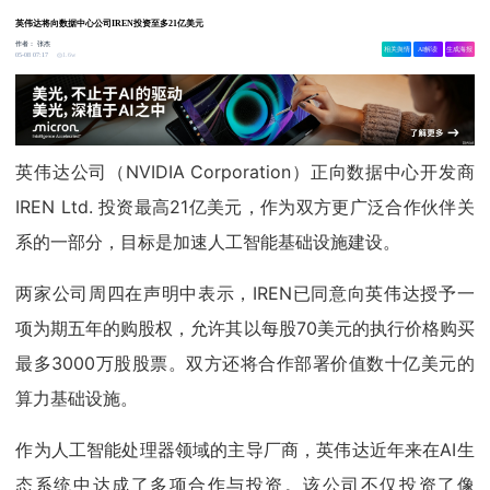
英伟达将向数据中心公司IREN投资至多21亿美元
作者：
张杰
相关舆情
AI解读
生成海报
1.6w
05-08 07:17
英伟达公司（NVIDIA Corporation）正向数据中心开发商
IREN Ltd. 投资最高21亿美元，作为双方更广泛合作伙伴关
系的一部分，目标是加速人工智能基础设施建设。
两家公司周四在声明中表示，IREN已同意向英伟达授予一
项为期五年的购股权，允许其以每股70美元的执行价格购买
最多3000万股股票。双方还将合作部署价值数十亿美元的
算力基础设施。
作为人工智能处理器领域的主导厂商，英伟达近年来在AI生
态系统中达成了多项合作与投资。该公司不仅投资了像