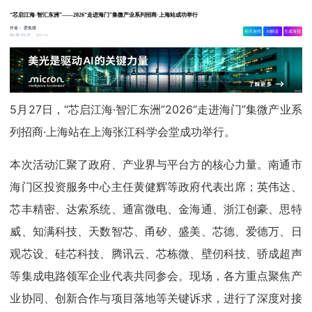
“芯启江海·智汇东洲”——2026“走进海门”集微产业系列招商·上海站成功举行
作者：
爱集微
相关舆情
AI解读
生成海报
3.1w
05-30 15:37
5月27日，“芯启江海·智汇东洲”2026“走进海门”集微产业系
列招商·上海站在上海张江科学会堂成功举行。
本次活动汇聚了政府、产业界与平台方的核心力量。南通市
海门区投资服务中心主任黄健辉等政府代表出席；英伟达、
芯丰精密、达索系统、通富微电、金海通、浙江创豪、思特
威、知满科技、天数智芯、甬矽、盛美、芯德、爱德万、日
观芯设、硅芯科技、腾讯云、芯栋微、壁仞科技、骄成超声
等集成电路领军企业代表共同参会。现场，各方重点聚焦产
业协同、创新合作与项目落地等关键诉求，进行了深度对接