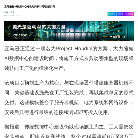
亚马逊将AI数据中心建设时间从15周缩短至3周
作者：
孙乐
相关舆情
AI解读
生成海报
1.4w
04-22 10:40
亚马逊正通过一项名为Project Houdini的方案，大力缩短
AI数据中心的建设时间，将施工方式从劳动密集型的现场组
装转向工厂化的模块化生产。
该项目以预制生产为核心。与在现场逐件搭建服务器机房不
同，关键基础设施先在工厂组装完成，再以集成单元的形式
交付。这些模块整合了服务器机架、电力系统和网络设备，
安装后只需进行最终的连接和测试即可投入使用。
据报道，传统数据中心建设仍以现场施工为主。工人需依次
安装机架、配电设备和线缆，整个过程需消耗6万至8万工