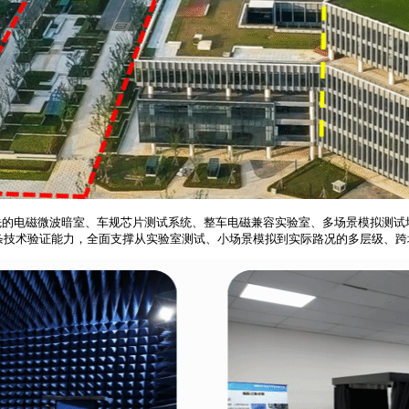
的电磁微波暗室、车规芯片测试系统、整车电磁兼容实验室、多场景模拟测试场
全链条技术验证能力，全面支撑从实验室测试、小场景模拟到实际路况的多层级、