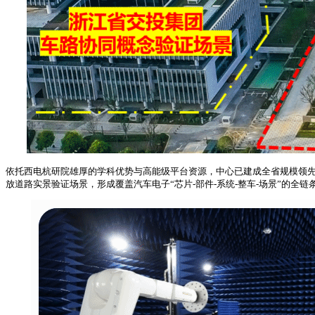
依托西电杭研院雄厚的学科优势与高能级平台资源，中心已建成全省规模领先
放道路实景验证场景，形成覆盖汽车电子“芯片-部件-系统-整车-场景”的