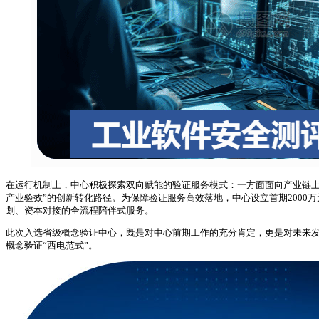
在运行机制上，中心积极探索双向赋能的验证服务模式：一方面面向产业链上
产业验效”的创新转化路径。为保障验证服务高效落地，中心设立首期2000
划、资本对接的全流程陪伴式服务。
此次入选省级概念验证中心，既是对中心前期工作的充分肯定，更是对未来
概念验证“西电范式”。