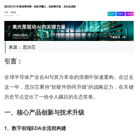
思尔芯2025年度成果回溯：拓技术疆土，促软硬升级，见生态成效
作者：
爱集微
相关舆情
AI解读
生成海报
2.6w
02-05 10:41
来源： 思尔芯
引言：
全球半导体产业在AI与算力革命的浪潮中加速重构。在过去
这一年，思尔芯秉持“软硬件协同升级”的战略定力，在关键
历史节点交出了一份令人瞩目的生态答卷。
一、核心产品创新与技术升级
1、数字前端EDA全流程构建