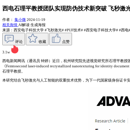
西电石理平教授团队实现防伪技术新突破 飞秒激光
作者：
集小微
2024-11-19
相关舆情
AI解读
生成海报
来源：西安电子科技大学
#飞秒激光#
#PUF技术#
#西安电子科技大学#
#西电
评论
收藏
点赞
3.1w
西电新闻网讯（通讯员 钟婷）近日，杭州研究院先进视觉研究所石理平教授
《Femtosecond laser-induced recrystallized nanotexturing for i
石理平教授。
本研究结合飞秒激光与人工智能的双重技术优势，为下一代国家级身份证卡