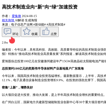
高技术制造业向“新”向“绿”加速投资
作者：
爱集微
2024-08-15
相关舆情
AI解读
生成海报
来源：电子信息产业网
#新动能#
#高技术制造#
评论
收藏
点赞
2.8w
编者按：今年以来，具有高科技、高效能、高质量等特征的高技术制造业强
报》特推出“推动高技术制造业高质量发展”系列报道，解读高技术制造业如
爱旭股份总投资100亿元在安徽滁州建设年产15GW高效晶硅太阳能电池产
总投资约100亿元的奕斯伟半导体材料产业基地落户广东珠海
今年以来，我国高技术制造业投资迅猛增长。最新数据显示，上半年，高技术制
12.1%，电子及通信设备制造业投资增长9.9%。在投资的强劲支撑下，我国
密集“上新”，增势良好
以大项目促进大投资、推动大发展，是上半年高技术制造业增长的重要特点
在广州白云区，国家地方共建新型储能制造业创新中心等30个重大项目签约落