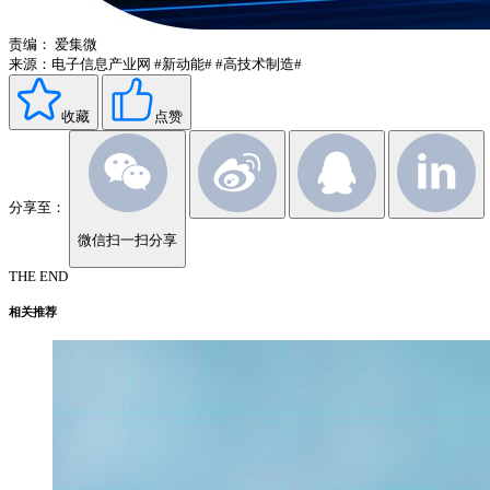
责编：
爱集微
来源：电子信息产业网
#新动能#
#高技术制造#
收藏
点赞
分享至：
微信扫一扫分享
THE END
相关推荐