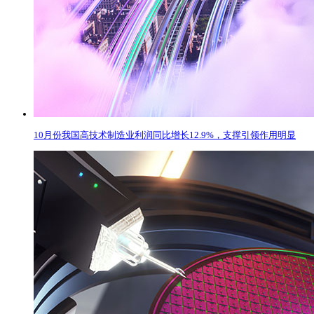
10月份我国高技术制造业利润同比增长12.9%，支撑引领作用明显