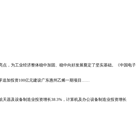
亮点，为工业经济整体稳中加固、稳中向好发展奠定了坚实基础。《中国电子
孚追加投资100亿元建设广东惠州乙烯一期项目……
航天器及设备制造业投资增长38.3%，计算机及办公设备制造业投资增长