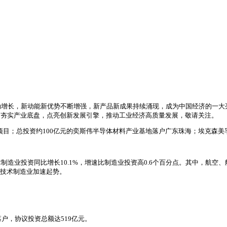
劲增长，新动能新优势不断增强，新产品新成果持续涌现，成为中国经济的一大
何夯实产业底盘，点亮创新发展引擎，推动工业经济高质量发展，敬请关注。
能项目；总投资约100亿元的奕斯伟半导体材料产业基地落户广东珠海；埃克森美
造业投资同比增长10.1%，增速比制造业投资高0.6个百分点。其中，航空、
高技术制造业加速起势。
。
户，协议投资总额达519亿元。