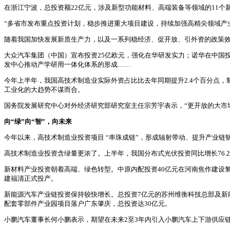
在浙江宁波，总投资额22亿元，涉及新型功能材料、高端装备等领域的11个
“多省市发布重点投资计划，稳步推进重大项目建设，持续加强高精尖领域产
随着我国加快发展新质生产力，以及一系列稳经济、促开放、引外资的政策
大众汽车集团（中国）宣布投资25亿欧元，强化在华研发实力；诺华在中国
发中心推动产学研用一体化体系的形成……
今年上半年，我国高技术制造业实际外资占比比去年同期提升2.4个百分点，
工业化的大趋势不谋而合。
国务院发展研究中心对外经济研究部研究室主任宗芳宇表示，“更开放的大市
向“绿”向“智”，向未来
今年以来，高技术制造业投资项目 “串珠成链”，形成辐射带动、提升产业链韧
高技术制造业投资含绿量更浓了。上半年，我国分布式光伏投资同比增长76.
新材料产业投资朝着高端、绿色转型。中原内配投资40亿元在河南焦作建设氢
建福清正式投产。
新能源汽车产业链投资保持较快增长。总投资7亿元的苏州维衡科技总部及新
配套零部件产业园项目落户广东肇庆，总投资达30亿元。
小鹏汽车董事长何小鹏表示，期望在未来2至3年内引入小鹏汽车上下游供应链