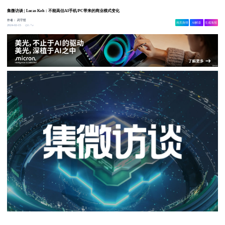
集微访谈 | Lucas Keh：不能高估AI手机/PC带来的商业模式变化
作者：
武守哲
相关舆情
AI解读
生成海报
6.7w
2024-02-15