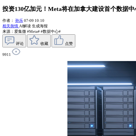
投资130亿加元！Meta将在加拿大建设首个数据中
作者：
孙乐
07-09 10:10
相关舆情
AI解读
生成海报
来源：爱集微
#Meta#
#数据中心#
评论
收藏
点赞
9911