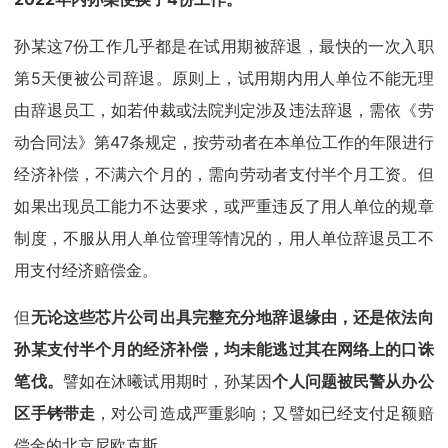
孙某这7份工作几乎都是在试用期被辞退，最快的一次入职
第5天便被公司辞退。原则上，试用期内用人单位不能无理
由辞退员工，如若仲裁或法院判定涉及违法辞退，需依《劳
动合同法》第47条规定，按劳动者在本单位工作的年限进行
经济补偿，不满六个月的，需向劳动者支付半个月工资。但
如果出现员工能力不达要求，或严重违反了用人单位的规章
制度，不服从用人单位管理等情况的，用人单位辞退员工不
用支付经济赔偿金。
但
无论这些芯片公司出具完整充分地辞退缘由，还是依法向
孙某支付半个月的经济补偿，均未能逃过其在网络上的口诛
笔伐。
譬如在沐曦试用期时，孙某因
个人问题被民警从办公
区手铐带走
，对公司造成严重影响；又譬如已经支付足额赔
偿金的北京尼欧克斯。