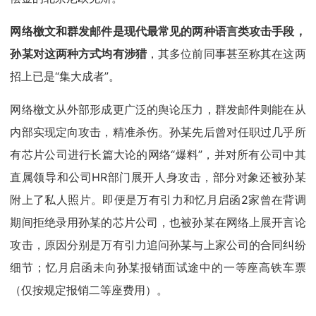
网络檄文和群发邮件是现代最常见的两种语言类攻击手段，
孙某对这两种方式均有涉猎
，其多位前同事甚至称其在这两
招上已是“集大成者”。
网络檄文从外部形成更广泛的舆论压力，群发邮件则能在从
内部实现定向攻击，精准杀伤。孙某先后曾对任职过几乎所
有芯片公司进行长篇大论的网络“爆料”，并对所有公司中其
直属领导和公司HR部门展开人身攻击，部分对象还被孙某
附上了私人照片。即便是万有引力和忆月启函2家曾在背调
期间拒绝录用孙某的芯片公司，也被孙某在网络上展开言论
攻击，原因分别是万有引力追问孙某与上家公司的合同纠纷
细节；忆月启函未向孙某报销面试途中的一等座高铁车票
（仅按规定报销二等座费用）。