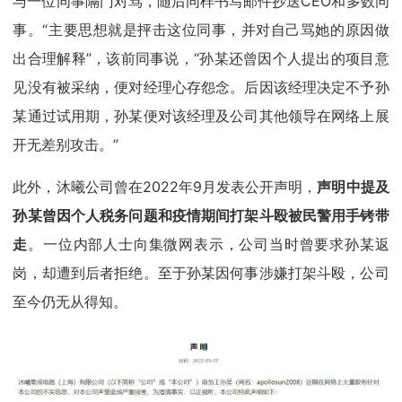
与一位同事隔门对骂，随后同样书写邮件抄送CEO和多数同
事。“主要思想就是抨击这位同事，并对自己骂她的原因做
出合理解释”，该前同事说，“孙某还曾因个人提出的项目意
见没有被采纳，便对经理心存怨念。后因该经理决定不予孙
某通过试用期，孙某便对该经理及公司其他领导在网络上展
开无差别攻击。”
此外，沐曦公司曾在2022年9月发表公开声明，
声明中提及
孙某曾因个人税务问题和疫情期间打架斗殴被民警用手铐带
走
。一位内部人士向集微网表示，公司当时曾要求孙某返
岗，却遭到后者拒绝。至于孙某因何事涉嫌打架斗殴，公司
至今仍无从得知。