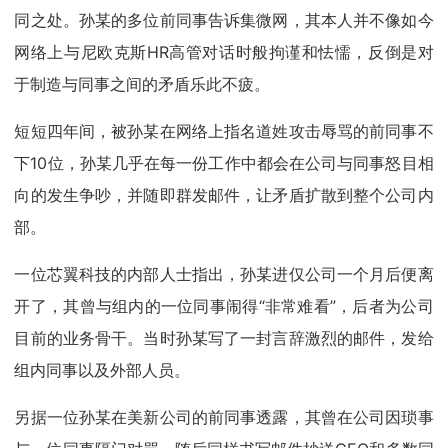
同之处。孙某的多位前同事告诉集微网，其本人并不像如今
网络上与尼欧克斯HR高管对话时般拘谨和怯懦，反倒是对
于制造与同事之间的矛盾乐此不疲。
短短四年间，被孙某在网络上指名道姓攻击辱骂的前同事不
下10位，孙某几乎在每一份工作中都会在公司与同事怒目相
向的发生争吵，并随即群发邮件，让矛盾扩散到整个公司内
部。
一位芯翼科技的内部人士指出，孙某进仅公司一个月后便离
开了，其曾与组内的一位同事闹得“非常难看”，后者为公司
目前的业务骨干。当时孙某写了一封言辞激烈的邮件，发给
组内同事以及外部人员。
另据一位孙某在美新公司的前同事透露，其曾在公司因琐事