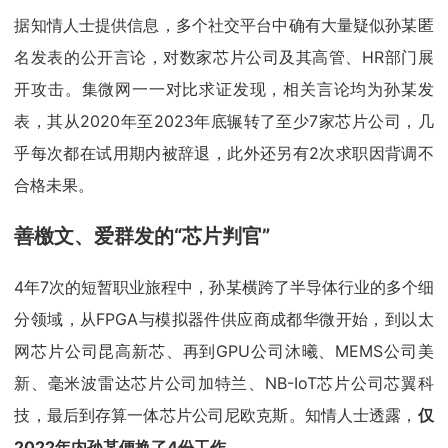
据知情人士提供信息，多个社交平台中确有大量疑似孙某匿
名发表的公开言论，对数家芯片公司及其高管、HR部门展
开攻击。集微网一一对比求证发现，相关言论均为孙某发
表，其从2020年至2023年底辗转了至少7家芯片公司，几
乎每次都在试用期内被辞退，此外还另有2次求职因背调不
合格未果。
善檄文、爱群发的“芯片判官”
4年7次的短暂职业旅程中，孙某横跨了半导体行业的多个细
分领域，从FPGA与模拟器件供应商成都华微开始，到以太
网芯片公司昆高新芯、再到GPU公司沐曦、MEMS公司美
新、毫米波雷达芯片公司加特兰、NB-IoT芯片公司芯翼科
技，最后到存算一体芯片公司尼欧克斯。知情人士透露，
仅
2022年内孙某便换了4份工作。