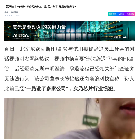
【芯调查】4年辗转7家公司的孙某，是“芯片判官”还是碰瓷惯犯？
作者：
集微调查
相关舆情
AI解读
生成海报
38w
2024-01-10
近日，北京尼欧克斯HR高管与试用期被辞退员工孙某的对
话视频引发网络热议。视频中扬言要“违法辞退”孙某的HR高
管，后经尼欧克斯声明澄清，辞退流程已经相关部门查证并
无违法行为。该公司董事长陈怡然还向新浪科技宣称，孙某
此前已经
“一路讹了多家公司”，实乃芯片行业惯犯。