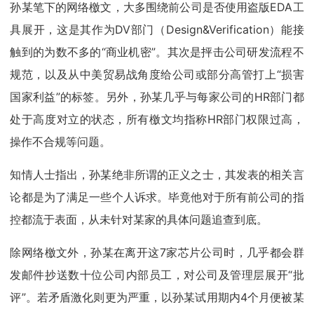
孙某笔下的网络檄文，大多围绕前公司是否使用盗版EDA工
具展开，这是其作为DV部门（Design&Verification）能接
触到的为数不多的“商业机密”。其次是抨击公司研发流程不
规范，以及从中美贸易战角度给公司或部分高管打上“损害
国家利益”的标签。另外，孙某几乎与每家公司的HR部门都
处于高度对立的状态，所有檄文均指称HR部门权限过高，
操作不合规等问题。
知情人士指出，孙某绝非所谓的正义之士，其发表的相关言
论都是为了满足一些个人诉求。毕竟他对于所有前公司的指
控都流于表面，从未针对某家的具体问题追查到底。
除网络檄文外，孙某在离开这7家芯片公司时，几乎都会群
发邮件抄送数十位公司内部员工，对公司及管理层展开“批
评”。若矛盾激化则更为严重，以孙某试用期内4个月便被某