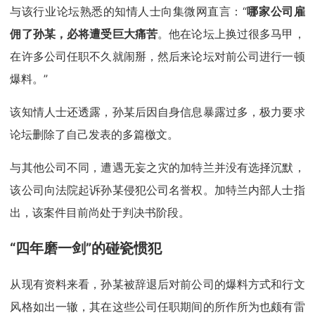
与该行业论坛熟悉的知情人士向集微网直言：“
哪家公司雇
佣了孙某，必将遭受巨大痛苦
。他在论坛上换过很多马甲，
在许多公司任职不久就闹掰，然后来论坛对前公司进行一顿
爆料。”
该知情人士还透露，孙某后因自身信息暴露过多，极力要求
论坛删除了自己发表的多篇檄文。
与其他公司不同，遭遇无妄之灾的加特兰并没有选择沉默，
该公司向法院起诉孙某侵犯公司名誉权。加特兰内部人士指
出，该案件目前尚处于判决书阶段。
“四年磨一剑
”
的碰瓷惯犯
从现有资料来看，孙某被辞退后对前公司的爆料方式和行文
风格如出一辙，其在这些公司任职期间的所作所为也颇有雷