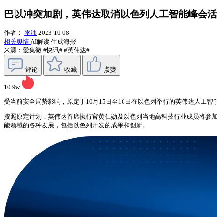
巴以冲突加剧，英伟达取消以色列人工智能峰会活
作者：
李沛
2023-10-08
相关舆情
AI解读
生成海报
来源：爱集微
#快讯#
#英伟达#
评论
收藏
点赞
10.9w
受当前安全局势影响，原定于10月15日至16日在以色列举行的英伟达人工
按照原定计划，英伟达首席执行官黄仁勋及以色列当地高科技行业成员将参加
能领域的各种发展，包括以色列开发的成果和创新。