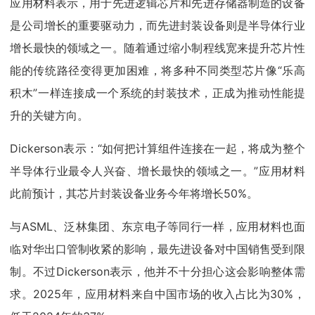
应用材料表示，用于先进逻辑芯片和先进存储器制造的设备
是公司增长的重要驱动力，而先进封装设备则是半导体行业
增长最快的领域之一。随着通过缩小制程线宽来提升芯片性
能的传统路径变得更加困难，将多种不同类型芯片像“乐高
积木”一样连接成一个系统的封装技术，正成为推动性能提
升的关键方向。
Dickerson表示：“如何把计算组件连接在一起，将成为整个
半导体行业最令人兴奋、增长最快的领域之一。”应用材料
此前预计，其芯片封装设备业务今年将增长50%。
与ASML、泛林集团、东京电子等同行一样，应用材料也面
临对华出口管制收紧的影响，最先进设备对中国销售受到限
制。不过Dickerson表示，他并不十分担心这会影响整体需
求。2025年，应用材料来自中国市场的收入占比为30%，