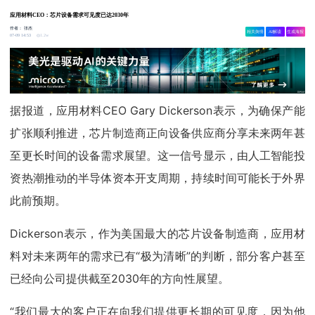
应用材料CEO：芯片设备需求可见度已达2030年
作者：
张杰
相关舆情
AI解读
生成海报
1.2w
07-09 14:53
据报道，应用材料CEO Gary Dickerson表示，为确保产能
扩张顺利推进，芯片制造商正向设备供应商分享未来两年甚
至更长时间的设备需求展望。这一信号显示，由人工智能投
资热潮推动的半导体资本开支周期，持续时间可能长于外界
此前预期。
Dickerson表示，作为美国最大的芯片设备制造商，应用材
料对未来两年的需求已有“极为清晰”的判断，部分客户甚至
已经向公司提供截至2030年的方向性展望。
“我们最大的客户正在向我们提供更长期的可见度，因为他