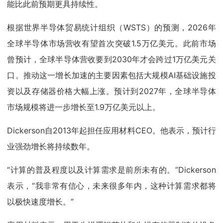
能比此前预期更具持续性。
根据世界半导体贸易统计组织（WSTS）的预测，2026年
全球半导体市场营收有望首次突破1.5万亿美元。此前市场
曾预计，全球半导体营收要到2030年才会跨过1万亿美元关
口。推动这一增长加速的主要因素包括大规模AI基础设施投
资以及存储器价格大幅上涨。预计到2027年，全球半导体
市场规模将进一步增长至1.9万亿美元以上。
Dickerson自2013年起担任应用材料CEO。他表示，预计行
业强劲增长将持续数年。
“计算的普及程度以及计算需求是前所未有的。”Dickerson
表示，“我非常有信心，未来很多年内，这种计算需求都将
以极快速度增长。”