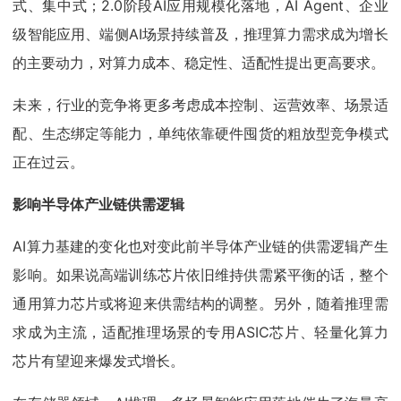
式、集中式；2.0阶段AI应用规模化落地，AI Agent、企业
级智能应用、端侧AI场景持续普及，推理算力需求成为增长
的主要动力，对算力成本、稳定性、适配性提出更高要求。
未来，行业的竞争将更多考虑成本控制、运营效率、场景适
配、生态绑定等能力，单纯依靠硬件囤货的粗放型竞争模式
正在过云。
影响半导体产业链供需逻辑
AI算力基建的变化也对变此前半导体产业链的供需逻辑产生
影响。如果说高端训练芯片依旧维持供需紧平衡的话，整个
通用算力芯片或将迎来供需结构的调整。另外，随着推理需
求成为主流，适配推理场景的专用ASIC芯片、轻量化算力
芯片有望迎来爆发式增长。