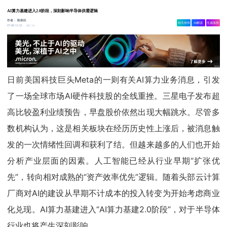
AI算力基建进入2.0阶段，深刻影响半导体供需逻辑
作者：
陈炳欣
相关舆情
AI解读
生成海报
2.1w
07-08 11:55
日前美国科技巨头Meta的一则有关AI算力业务消息，引发
了一场全球市场AI硬件科技股的全线重挫。三星电子发布超
高比较盈利业绩预告，早盘股价依然出现大幅跳水。尽管多
数机构认为，这是相关板块在经历历史性上涨后，被消息触
发的一次情绪性回调和获利了结。但越来越多的人们也开始
分析产业层面的因素。人工智能已经从行业早期“扩张优
先”，转向相对成熟的“资产效率优先”逻辑。随着头部云计算
厂商对AI的建设从早期不计成本的投入转变为开始考虑商业
化兑现。AI算力基建进入“AI算力基建2.0阶段”，对于半导体
行业也将产生深刻影响。