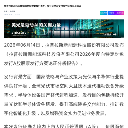
拉普拉斯2026年度拟向特定对象发行A股，提升研发与交付能力待股东会审议
作者：
集小微
相关舆情
AI解读
生成海报
3968
06-14 16:51
2026年06月14日，拉普拉斯新能源科技股份有限公司发布
《拉普拉斯新能源科技股份有限公司2026年度向特定对象
发行A股股票发行方案论证分析报告》。
发行背景方面，国家战略与产业政策为光伏与半导体行业提
供良好环境，全球光伏市场空间大且技术迭代推动设备升级
需求，半导体设备国产替代进程加速。发行目的包括持续开
展光伏和半导体设备研发、提升高端装备交付能力、推进数
字化智能化升级，以及增强资金实力促进业务发展。
本次发行证券为境内上市人民币普通股（A股），每股面值