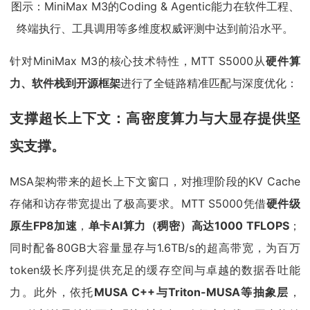
图示：MiniMax M3的Coding & Agentic能力在软件工程、
终端执行、工具调用等多维度权威评测中达到前沿水平。
针对MiniMax M3的核心技术特性，MTT S5000从
硬件算
力、软件栈到开源框架
进行了全链路精准匹配与深度优化：
支撑超长上下
文：高密度算力与大显存提供坚
实支撑。
MSA架构带来的超长上下文窗口，对推理阶段的KV Cache
存储和访存带宽提出了极高要求。MTT S5000凭借
硬件级
原生FP8加速
，
单卡AI算力（稠密）高达1000 TFLOPS
；
同时配备80GB大容量显存与1.6TB/s的超高带宽，为百万
token级长序列提供充足的缓存空间与卓越的数据吞吐能
力。此外，依托
MUSA C++与Triton-MUSA等抽象层
，