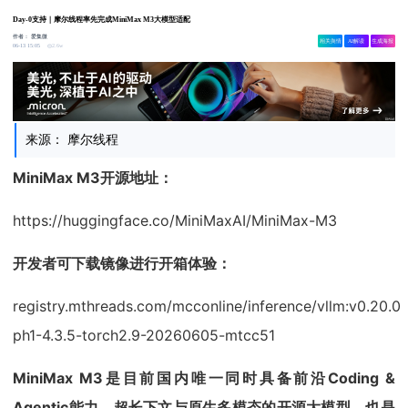
Day-0支持｜摩尔线程率先完成MiniMax M3大模型适配
作者：
爱集微
相关舆情
AI解读
生成海报
2.6w
06-13 15:05
来源： 摩尔线程
MiniMax M3开源地址：
https://huggingface.co/MiniMaxAI/MiniMax-M3
开发者可下载镜像进行开箱体验：
registry.mthreads.com/mcconline/inference/vllm:v0.20.0-
ph1-4.3.5-torch2.9-20260605-mtcc51
MiniMax M3是目前国内唯一同时具备前沿Coding &
Agentic能力、超长下文与原生多模态的开源大模型，也是