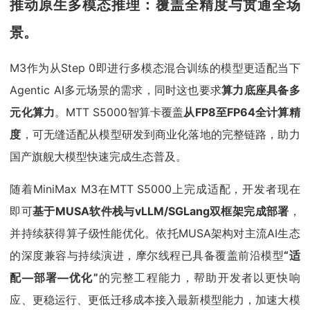
推动原生多模态推理：覆盖全精度与贯通全场
景。
M3作为从Step 0即进行多模态混合训练的模型更适配当下
Agentic AI多元场景的需求，同时这也要求
算力底座
具备多
元化算力
。MTT S5000智算卡覆盖
从FP8至FP64全计算精
度
，可无缝适配从模型研发到商业化落地的完整链路，助力
国产旗舰大模型快速完成生态普及。
随着MiniMax M3在MTT S5000上完成适配，开发者现在
即可
基于MUSA软件栈与vLLM/SGLang双框架
完成部署
，
并持续获得算子级性能优化。依托MUSA架构对主流AI生态
的深度兼容与持续演进，摩尔线程已具备覆盖前沿模型
“适
配—部署—优化”
的完整工程能力，帮助开发者以更快响
应、更稳运行、更低迁移成本接入最新模型能力，加速大模