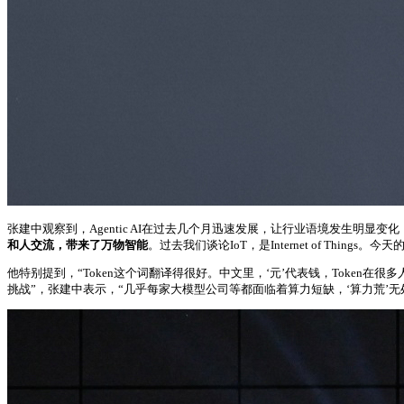
张建中观察到，Agentic AI在过去几个月迅速发展，让行业语境发生明显变化
和人交流，带来了万物智能
。过去我们谈论IoT，是Internet of Things。今天的IoT
他特别提到，“Token这个词翻译得很好。中文里，‘元’代表钱，Token在
挑战”，张建中表示，“几乎每家大模型公司等都面临着算力短缺，‘算力荒’无