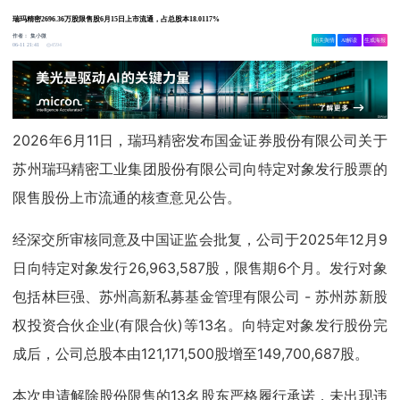
瑞玛精密2696.36万股限售股6月15日上市流通，占总股本18.0117%
作者：
集小微
相关舆情
AI解读
生成海报
4594
06-11 21:41
2026年6月11日，瑞玛精密发布国金证券股份有限公司关于
苏州瑞玛精密工业集团股份有限公司向特定对象发行股票的
限售股份上市流通的核查意见公告。
经深交所审核同意及中国证监会批复，公司于2025年12月9
日向特定对象发行26,963,587股，限售期6个月。发行对象
包括林巨强、苏州高新私募基金管理有限公司 - 苏州苏新股
权投资合伙企业(有限合伙)等13名。向特定对象发行股份完
成后，公司总股本由121,171,500股增至149,700,687股。
本次申请解除股份限售的13名股东严格履行承诺，未出现违