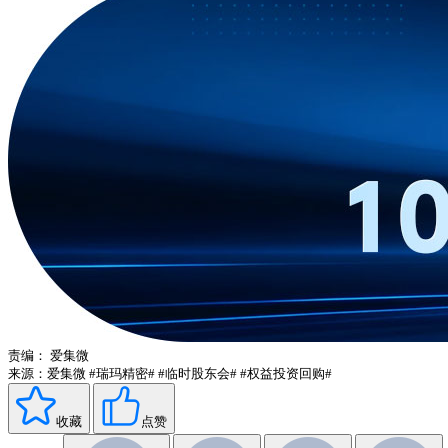
责编：
爱集微
来源：爱集微
#瑞玛精密#
#临时股东会#
#权益投资回购#
收藏
点赞