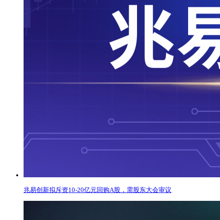
兆易创新拟斥资10-20亿元回购A股，需股东大会审议