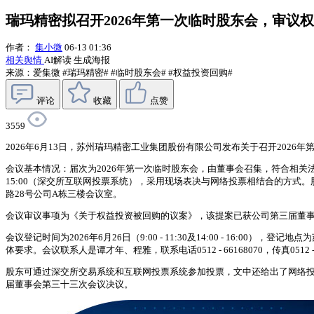
瑞玛精密拟召开2026年第一次临时股东会，审议
作者：
集小微
06-13 01:36
相关舆情
AI解读
生成海报
来源：爱集微
#瑞玛精密#
#临时股东会#
#权益投资回购#
评论
收藏
点赞
3559
2026年6月13日，苏州瑞玛精密工业集团股份有限公司发布关于召开2026
会议基本情况：届次为2026年第一次临时股东会，由董事会召集，符合相关法律法规及公司章程
15:00（深交所互联网投票系统），采用现场表决与网络投票相结合的方式
路28号公司A栋三楼会议室。
会议审议事项为《关于权益投资被回购的议案》，该提案已获公司第三届董事
会议登记时间为2026年6月26日（9:00 - 11:30及14:00 - 
体要求。会议联系人是谭才年、程雅，联系电话0512 - 66168070，传真0512 - 660
股东可通过深交所交易系统和互联网投票系统参加投票，文中还给出了网络投
届董事会第三十三次会议决议。