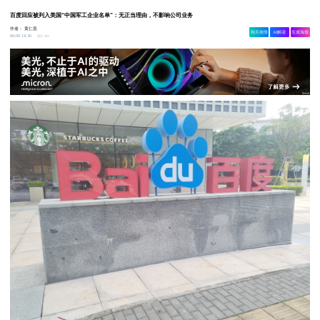
百度回应被列入美国“中国军工企业名单”：无正当理由，不影响公司业务
作者：
黄仁贵
相关舆情
AI解读
生成海报
1.4w
06-09 14:36