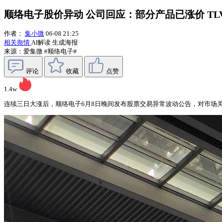
顺络电子股价异动 公司回应：部分产品已涨价 TL
作者：
集小微
06-08 21:25
相关舆情
AI解读
生成海报
来源：爱集微
#顺络电子#
评论
收藏
点赞
1.4w
连续三日大涨后，顺络电子6月8日晚间发布股票交易异常波动公告，对市场关