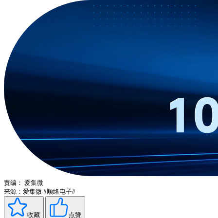
责编：
爱集微
来源：爱集微
#顺络电子#
收藏
点赞