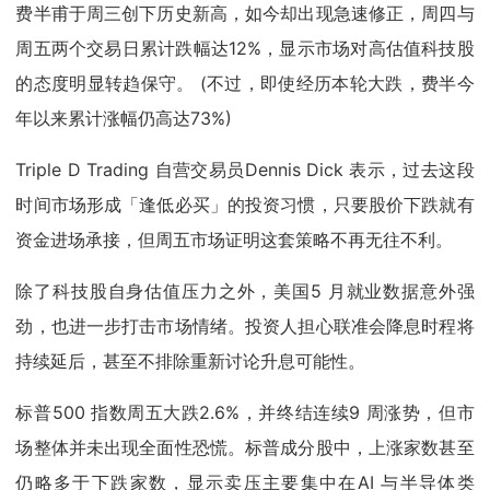
费半甫于周三创下历史新高，如今却出现急速修正，周四与
周五两个交易日累计跌幅达12%，显示市场对高估值科技股
的态度明显转趋保守。 (不过，即使经历本轮大跌，费半今
年以来累计涨幅仍高达73%)
Triple D Trading 自营交易员Dennis Dick 表示，过去这段
时间市场形成「逢低必买」的投资习惯，只要股价下跌就有
资金进场承接，但周五市场证明这套策略不再无往不利。
除了科技股自身估值压力之外，美国5 月就业数据意外强
劲，也进一步打击市场情绪。投资人担心联准会降息时程将
持续延后，甚至不排除重新讨论升息可能性。
标普500 指数周五大跌2.6%，并终结连续9 周涨势，但市
场整体并未出现全面性恐慌。标普成分股中，上涨家数甚至
仍略多于下跌家数，显示卖压主要集中在AI 与半导体类