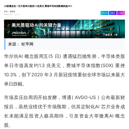
AI股遭血洗！芯片股单日蒸发1.3兆美元 费城半导体指数暴跌超10%
作者：
爱集微
相关舆情
AI解读
生成海报
1.5w
06-06 07:01
来源： 钜亨网
华尔街AI 概念股周五(5 日) 遭遇猛烈抛售潮，半导体类股
单日市值蒸发约1.3 兆美元，费城半导体指数(SOX) 重挫
10.3%，创下2020 年3 月新冠疫情重创全球市场以来最大
单日跌幅。
市场卖压自周四开始发酵，博通( AVGO-US ) 公布最新财
报后，虽然业绩优于市场预期，但其定制化AI 芯片业务成
长未能满足投资人极高期待，引发资金大举撤离AI 概念
股。