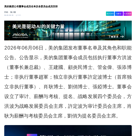
美的集团公布董事会成员名单及各委员会成员安排
作者：
集小微
相关舆情
AI解读
生成海报
7495
06-06 06:30
2026年06月06日，美的集团发布董事名单及其角色和职能
公告。公告显示，美的集团董事会成员包括执行董事方洪波
（董事长兼总裁）、王建國、顧炎民博士、管金偉、張添博
士；非执行董事趙軍；独立非执行董事許定波博士（首席独
立非执行董事）、肖耿博士、劉俏博士、張婭博士。董事会
设立了审计、薪酬与考核、提名、战略发展四个委员会，方
洪波为战略发展委员会主席，許定波为审计委员会主席，肖
耿为薪酬与考核委员会主席，劉俏为提名委员会主席。