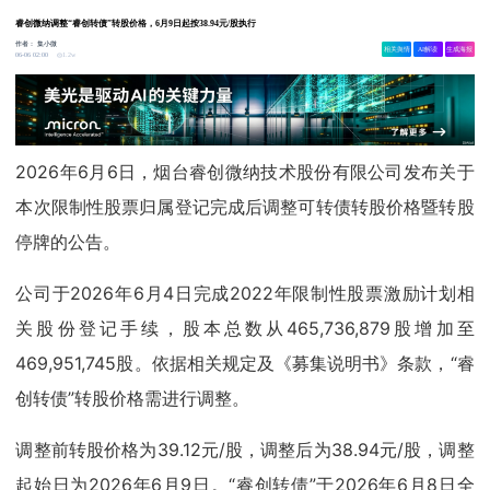
睿创微纳调整“睿创转债”转股价格，6月9日起按38.94元/股执行
作者：
集小微
相关舆情
AI解读
生成海报
1.2w
06-06 02:00
2026年6月6日，烟台睿创微纳技术股份有限公司发布关于
本次限制性股票归属登记完成后调整可转债转股价格暨转股
停牌的公告。
公司于2026年6月4日完成2022年限制性股票激励计划相
关股份登记手续，股本总数从465,736,879股增加至
469,951,745股。依据相关规定及《募集说明书》条款，“睿
创转债”转股价格需进行调整。
调整前转股价格为39.12元/股，调整后为38.94元/股，调整
起始日为2026年6月9日。“睿创转债”于2026年6月8日全