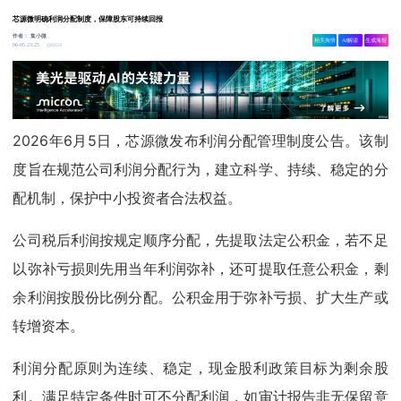
芯源微明确利润分配制度，保障股东可持续回报
作者：
集小微
相关舆情
AI解读
生成海报
6824
06-05 23:25
2026年6月5日，芯源微发布利润分配管理制度公告。该制
度旨在规范公司利润分配行为，建立科学、持续、稳定的分
配机制，保护中小投资者合法权益。
公司税后利润按规定顺序分配，先提取法定公积金，若不足
以弥补亏损则先用当年利润弥补，还可提取任意公积金，剩
余利润按股份比例分配。公积金用于弥补亏损、扩大生产或
转增资本。
利润分配原则为连续、稳定，现金股利政策目标为剩余股
利。满足特定条件时可不分配利润，如审计报告非无保留意