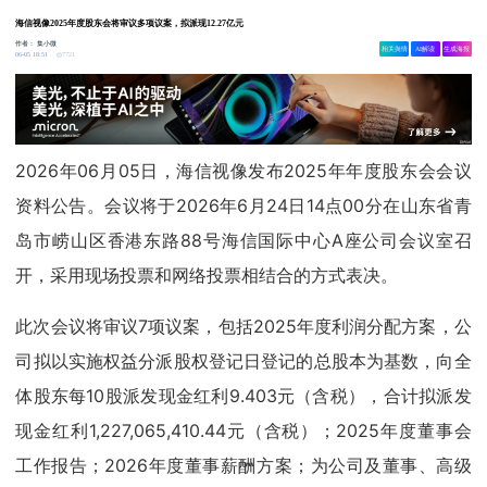
海信视像2025年度股东会将审议多项议案，拟派现12.27亿元
作者：
集小微
相关舆情
AI解读
生成海报
7721
06-05 18:51
2026年06月05日，海信视像发布2025年年度股东会会议
资料公告。会议将于2026年6月24日14点00分在山东省青
岛市崂山区香港东路88号海信国际中心A座公司会议室召
开，采用现场投票和网络投票相结合的方式表决。
此次会议将审议7项议案，包括2025年度利润分配方案，公
司拟以实施权益分派股权登记日登记的总股本为基数，向全
体股东每10股派发现金红利9.403元（含税），合计拟派发
现金红利1,227,065,410.44元（含税）；2025年度董事会
工作报告；2026年度董事薪酬方案；为公司及董事、高级