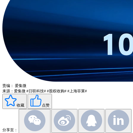
责编：
爱集微
来源：爱集微
#日联科技#
#股权收购#
#上海菲莱#
收藏
点赞
分享至：