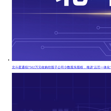
北斗星通拟7502万元收购控股子公司少数股东股权，推进‘云芯一体化