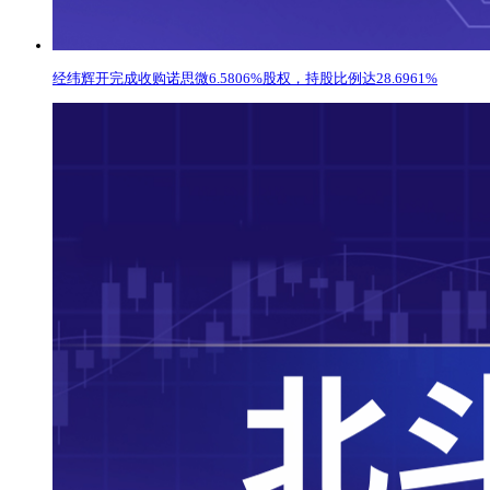
经纬辉开完成收购诺思微6.5806%股权，持股比例达28.6961%