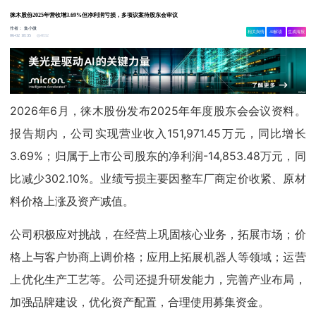
徕木股份2025年营收增3.69%但净利润亏损，多项议案待股东会审议
作者：
集小微
相关舆情
AI解读
生成海报
4832
06-02 18:35
2026年6月，徕木股份发布2025年年度股东会会议资料。
报告期内，公司实现营业收入151,971.45万元，同比增长
3.69%；归属于上市公司股东的净利润-14,853.48万元，同
比减少302.10%。业绩亏损主要因整车厂商定价收紧、原材
料价格上涨及资产减值。
公司积极应对挑战，在经营上巩固核心业务，拓展市场；价
格上与客户协商上调价格；应用上拓展机器人等领域；运营
上优化生产工艺等。公司还提升研发能力，完善产业布局，
加强品牌建设，优化资产配置，合理使用募集资金。