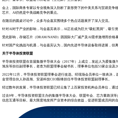
会上，国际商务专家以专业视角深入剖析了新形势下的中美关系与贸易竞争格
芯片、AI仍然是中美战略竞争的重点。
在随后的圆桌讨论中，众多与会嘉宾围绕多个热点话题展开了深入交流。
针对AI对于产业的影响，与会嘉宾表示，AI正在成为巨大“吸虹黑洞”，吸
受此影响，存储芯片（DRAM/NAND）因国际大厂减产及AI需求激增而
针对国产化挑战与机遇，与会嘉宾认为，国内先进半导体设备取得进展，但
关于半导体投资联盟
半导体投资联盟在首届集微半导体大会（2017年）上成立，发起人为爱集
旭东等担任副理事长，老杳为联盟理事会秘书长，理事单位包括53家企业及2
2022年12月，半导体投资联盟理事会进行改选。经现场会员单位一致表
金管理合伙人孙昌旭、安谋科技CEO陈锋担任半导体投资联盟副理事长。
经过数年的发展，半导体投资联盟已经云集了上百家投资机构会员单位，通
过去9年，半导体投资联盟主办的集微半导体大会、联盟年会、芯力量路演等
信息互通等目标。最大限度地发挥产业资本的综合效益，促进联盟成员间的