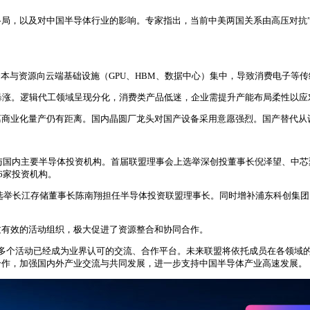
局，以及对中国半导体行业的影响。专家指出，当前中美两国关系由高压对抗”
引资本与资源向云端基础设施（GPU、HBM、数据中心）集中，导致消费电子等
价格暴涨。逻辑代工领域呈现分化，消费类产品低迷，企业需提升产能布局柔性以
离商业化量产仍有距离。国内晶圆厂龙头对国产设备采用意愿强烈。国产替代从
微与国内主要半导体投资机构。首届联盟理事会上选举深创投董事长倪泽望、中
6家投资机构。
决，选举长江存储董事长陈南翔担任半导体投资联盟理事长。同时增补浦东科创集
过有效的活动组织，极大促进了资源整合和协同合作。
多个活动已经成为业界认可的交流、合作平台。未来联盟将依托成员在各领域
合作，加强国内外产业交流与共同发展，进一步支持中国半导体产业高速发展。