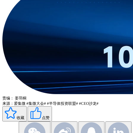
责编：
姜羽桐
来源：爱集微
#集微大会#
#半导体投资联盟#
#CEO沙龙#
收藏
点赞