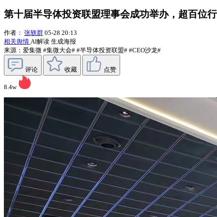
第十届半导体投资联盟理事会成功举办，超百位行
作者：
张轶群
05-28 20:13
相关舆情
AI解读
生成海报
来源：爱集微
#集微大会#
#半导体投资联盟#
#CEO沙龙#
评论
收藏
点赞
8.4w