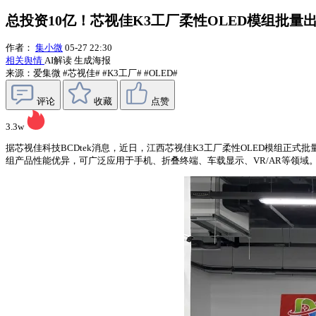
总投资10亿！芯视佳K3工厂柔性OLED模组批量
作者：
集小微
05-27 22:30
相关舆情
AI解读
生成海报
来源：爱集微
#芯视佳#
#K3工厂#
#OLED#
评论
收藏
点赞
3.3w
据芯视佳科技BCDtek消息，近日，江西芯视佳K3工厂柔性OLED模组正式批
组产品性能优异，可广泛应用于手机、折叠终端、车载显示、VR/AR等领域