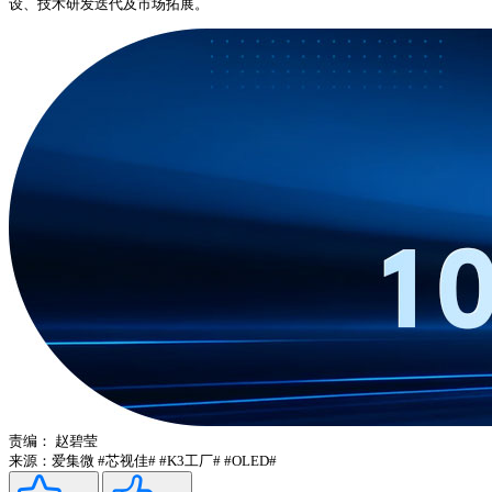
设、技术研发迭代及市场拓展。
责编：
赵碧莹
来源：爱集微
#芯视佳#
#K3工厂#
#OLED#