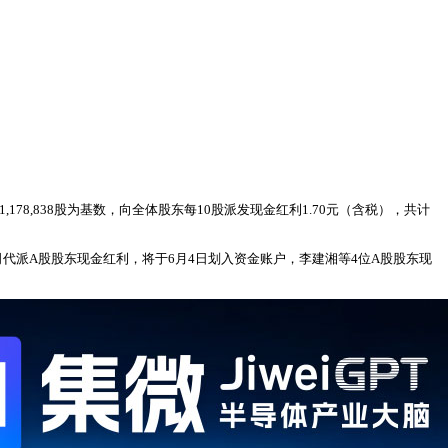
1,178,838股为基数，向全体股东每10股派发现金红利1.70元（含税），共计
司代派A股股东现金红利，将于6月4日划入资金账户，李建湘等4位A股股东现