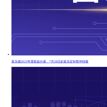
富乐德2025年度权益分派，7月28日起富乐定转暂停转股