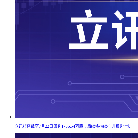
立讯精密截至7月22日回购1766.54万股，后续将持续推进回购计划