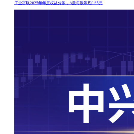
工业富联2025年年度权益分派，A股每股派现0.65元