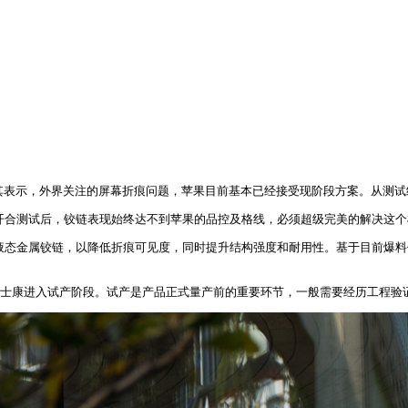
到阻碍。据其表示，外界关注的屏幕折痕问题，苹果目前基本已经接受现阶段方案。从
长期高频开合测试后，铰链表现始终达不到苹果的品控及格线，必须超级完美的解决
用液态金属铰链，以降低折痕可见度，同时提升结构强度和耐用性。基于目前爆料信息，i
 Fold）已在富士康进入试产阶段。试产是产品正式量产前的重要环节，一般需要经