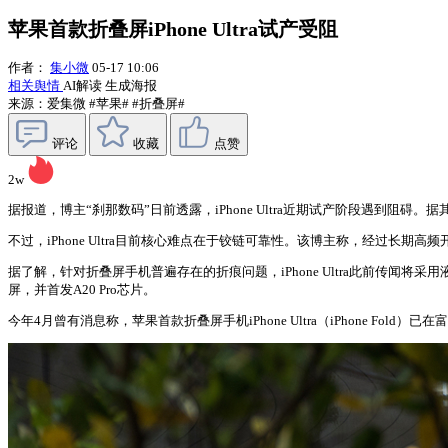
苹果首款折叠屏iPhone Ultra试产受阻
作者：
集小微
05-17 10:06
相关舆情
AI解读
生成海报
来源：爱集微
#苹果#
#折叠屏#
评论
收藏
点赞
2w
据报道，博主“刹那数码”日前透露，iPhone Ultra近期试产阶段遇
不过，iPhone Ultra目前核心难点在于铰链可靠性。该博主称，经过
据了解，针对折叠屏手机普遍存在的折痕问题，iPhone Ultra此前传闻将采
屏，并首发A20 Pro芯片。
今年4月曾有消息称，苹果首款折叠屏手机iPhone Ultra（iPhone