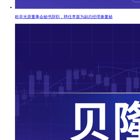
欧菲光原董事会秘书辞职，聘任李茵为副总经理兼董秘