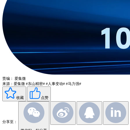
责编：
爱集微
来源：爱集微
#东山精密#
#人事变动#
#马力强#
收藏
点赞
分享至：