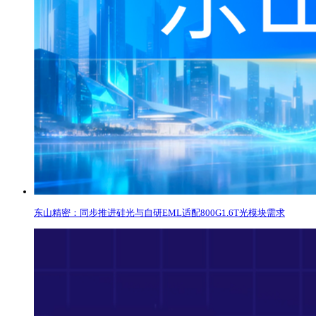
东山精密：同步推进硅光与自研EML适配800G1.6T光模块需求