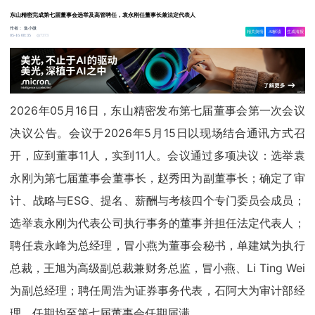
东山精密完成第七届董事会选举及高管聘任，袁永刚任董事长兼法定代表人
作者：
集小微
相关舆情
AI解读
生成海报
7373
05-16 08:35
2026年05月16日，东山精密发布第七届董事会第一次会议
决议公告。会议于2026年5月15日以现场结合通讯方式召
开，应到董事11人，实到11人。会议通过多项决议：选举袁
永刚为第七届董事会董事长，赵秀田为副董事长；确定了审
计、战略与ESG、提名、薪酬与考核四个专门委员会成员；
选举袁永刚为代表公司执行事务的董事并担任法定代表人；
聘任袁永峰为总经理，冒小燕为董事会秘书，单建斌为执行
总裁，王旭为高级副总裁兼财务总监，冒小燕、Li Ting Wei
为副总经理；聘任周浩为证券事务代表，石阿大为审计部经
理，任期均至第七届董事会任期届满。